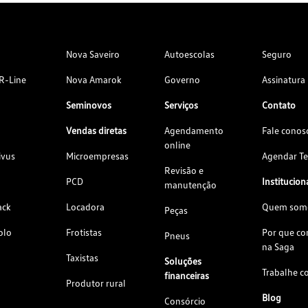
Nova Saveiro
Autoescolas
Seguro
R-Line
Nova Amarok
Governo
Assinatura
Seminovos
Serviços
Contato
Vendas diretas
Agendamento
Fale conos
online
ivus
Microempresas
Agendar Te
Revisão e
PCD
Institucion
manutenção
ack
Locadora
Quem som
Peças
olo
Frotistas
Por que c
Pneus
na Saga
Taxistas
Soluções
Trabalhe c
financeiras
Produtor rural
Blog
Consórcio