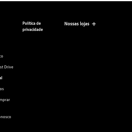
Política de
Nossas lojas
privacidade
co
st Drive
al
os
omprar
onosco