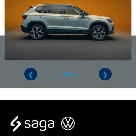
❮
❯
4/15