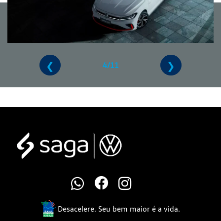
❮
❯
4/11
Desacelere. Seu bem maior é a vida.