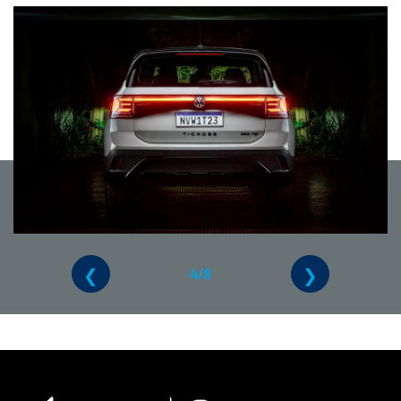
❮
❯
4/8