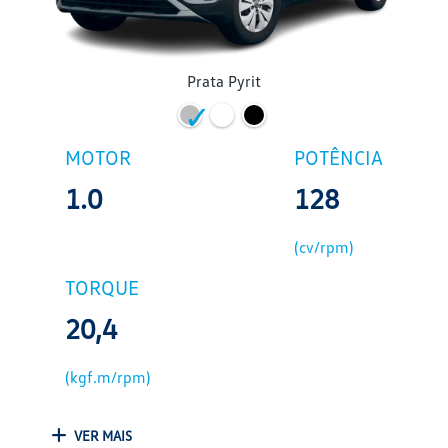
Prata Pyrit
MOTOR
POTÊNCIA
1.0
128
(cv/rpm)
TORQUE
20,4
(kgf.m/rpm)
VER MAIS