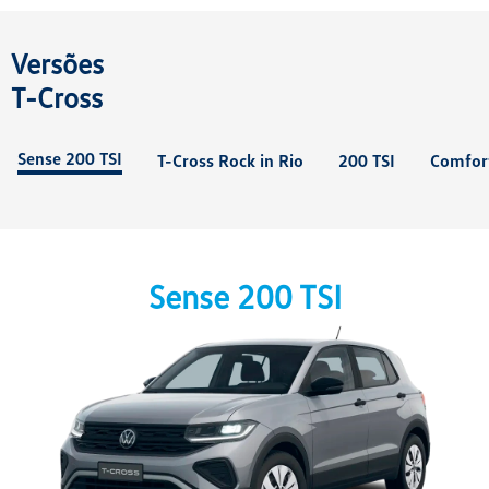
Versões
T-Cross
Sense 200 TSI
T-Cross Rock in Rio
200 TSI
Comfort
Sense 200 TSI