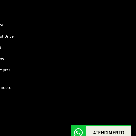
co
st Drive
al
os
omprar
onosco
ATENDIMENTO