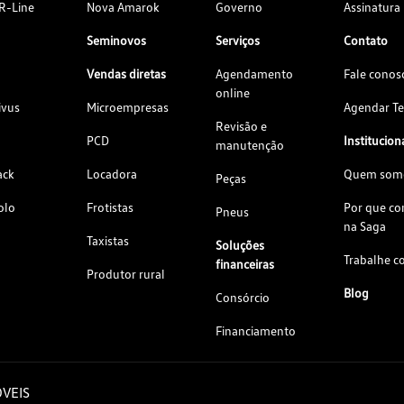
R-Line
Nova Amarok
Governo
Assinatura
Seminovos
Serviços
Contato
Vendas diretas
Agendamento
Fale conos
online
ivus
Microempresas
Agendar Te
Revisão e
PCD
Institucion
manutenção
ack
Locadora
Quem som
Peças
olo
Frotistas
Por que c
Pneus
na Saga
Taxistas
Soluções
Trabalhe c
financeiras
Produtor rural
Blog
Consórcio
Financiamento
VEIS