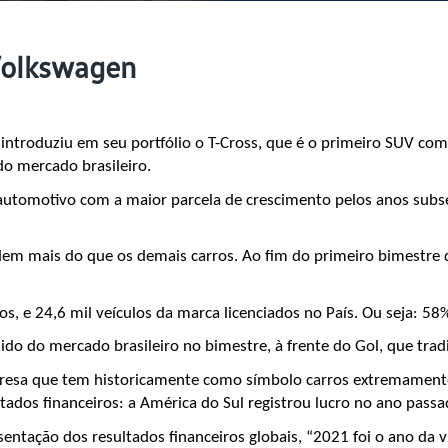
Volkswagen
introduziu em seu portfólio o T-Cross, que é o primeiro SUV co
do mercado brasileiro.
 automotivo com a maior parcela de crescimento pelos anos subseq
ndem mais do que os demais carros. Ao fim do primeiro bimestre
s, e 24,6 mil veículos da marca licenciados no País. Ou seja: 5
do do mercado brasileiro no bimestre, à frente do Gol, que tra
esa que tem historicamente como símbolo carros extremamente p
ltados financeiros: a América do Sul registrou lucro no ano pass
entação dos resultados financeiros globais, “2021 foi o ano da v