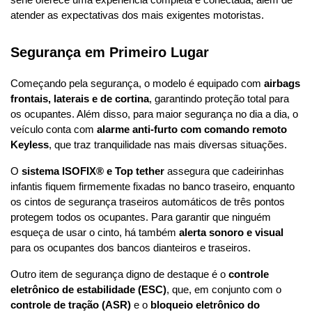
série oferece uma experiência completa e conectada, além de 
atender as expectativas dos mais exigentes motoristas.
Segurança em Primeiro Lugar
Começando pela segurança, o modelo é equipado com 
airbags 
frontais, laterais e de cortina
, garantindo proteção total para 
os ocupantes. Além disso, para maior segurança no dia a dia, o 
veículo conta com 
alarme anti-furto com comando remoto 
Keyless
, que traz tranquilidade nas mais diversas situações.
O 
sistema ISOFIX® e Top tether
 assegura que cadeirinhas 
infantis fiquem firmemente fixadas no banco traseiro, enquanto 
os cintos de segurança traseiros automáticos de três pontos 
protegem todos os ocupantes. Para garantir que ninguém 
esqueça de usar o cinto, há também 
alerta sonoro e visual
para os ocupantes dos bancos dianteiros e traseiros.
Outro item de segurança digno de destaque é o 
controle 
eletrônico de estabilidade (ESC)
, que, em conjunto com o 
controle de tração (ASR)
 e o 
bloqueio eletrônico do 