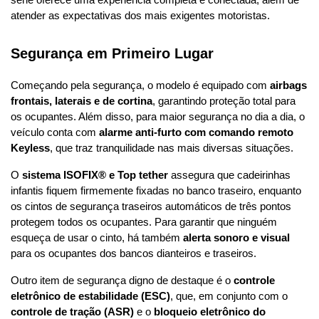
série oferece uma experiência completa e conectada, além de 
atender as expectativas dos mais exigentes motoristas.
Segurança em Primeiro Lugar
Começando pela segurança, o modelo é equipado com 
airbags 
frontais, laterais e de cortina
, garantindo proteção total para 
os ocupantes. Além disso, para maior segurança no dia a dia, o 
veículo conta com 
alarme anti-furto com comando remoto 
Keyless
, que traz tranquilidade nas mais diversas situações.
O 
sistema ISOFIX® e Top tether
 assegura que cadeirinhas 
infantis fiquem firmemente fixadas no banco traseiro, enquanto 
os cintos de segurança traseiros automáticos de três pontos 
protegem todos os ocupantes. Para garantir que ninguém 
esqueça de usar o cinto, há também 
alerta sonoro e visual
para os ocupantes dos bancos dianteiros e traseiros.
Outro item de segurança digno de destaque é o 
controle 
eletrônico de estabilidade (ESC)
, que, em conjunto com o 
controle de tração (ASR)
 e o 
bloqueio eletrônico do 