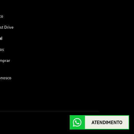
co
st Drive
al
os
omprar
onosco
ATENDIMENTO