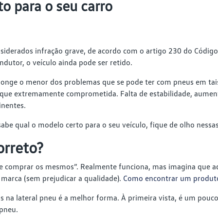
o para o seu carro
iderados infração grave, de acordo com o artigo 230 do Código d
ndutor, o veículo ainda pode ser retido.
longe o menor dos problemas que se pode ter com pneus em tais 
 fique extremamente comprometida. Falta de estabilidade, aum
inentes.
sabe qual o modelo certo para o seu veículo, fique de olho nessas
orreto?
o e comprar os mesmos”. Realmente funciona, mas imagina que a
marca (sem prejudicar a qualidade).
Como encontrar um produto
s na lateral pneu é a melhor forma. À primeira vista, é um pouco
 pneu.