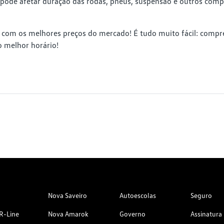
pode afetar duração das rodas, pneus, suspensão e outros compo
ne com os melhores preços do mercado! É tudo muito fácil: comp
o melhor horário!
Nova Saveiro
Autoescolas
Seguro
R-Line
Nova Amarok
Governo
Assinatura