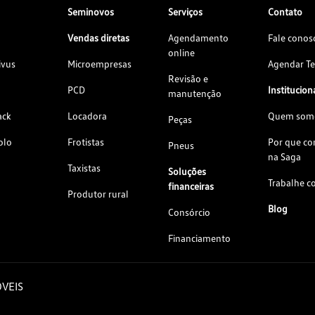
Seminovos
Serviços
Contato
Vendas diretas
Agendamento
Fale conos
online
ivus
Microempresas
Agendar Te
Revisão e
PCD
Institucion
manutenção
ack
Locadora
Quem som
Peças
olo
Frotistas
Por que c
Pneus
na Saga
Taxistas
Soluções
Trabalhe c
financeiras
Produtor rural
Blog
Consórcio
Financiamento
VEIS