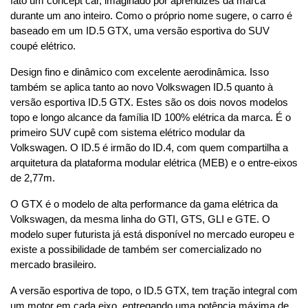
fato um concept car, imaginado por aprendizes da marca 
durante um ano inteiro. Como o próprio nome sugere, o carro é 
baseado em um ID.5 GTX, uma versão esportiva do SUV 
coupé elétrico.
Design fino e dinâmico com excelente aerodinâmica. Isso 
também se aplica tanto ao novo Volkswagen ID.5 quanto à 
versão esportiva ID.5 GTX. Estes são os dois novos modelos 
topo e longo alcance da família ID 100% elétrica da marca. É o 
primeiro SUV cupê com sistema elétrico modular da 
Volkswagen. O ID.5 é irmão do ID.4, com quem compartilha a 
arquitetura da plataforma modular elétrica (MEB) e o entre-eixos 
de 2,77m.
O GTX é o modelo de alta performance da gama elétrica da 
Volkswagen, da mesma linha do GTI, GTS, GLI e GTE. O 
modelo super futurista já está disponível no mercado europeu e 
existe a possibilidade de também ser comercializado no 
mercado brasileiro.
A versão esportiva de topo, o ID.5 GTX, tem tração integral com 
um motor em cada eixo, entregando uma potência máxima de 