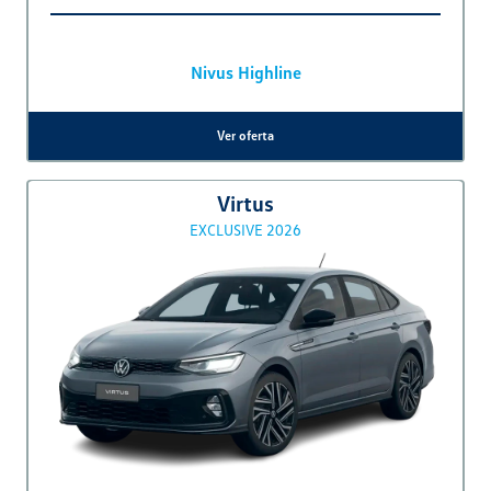
Disponível à pronta-entrega
Ver oferta
Tera
TERA 1.0 MPI
PARCELAS PARA DEPOIS DA COPA