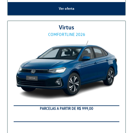
T-Cross Highline POR R$ 159.990 com usado na
troca
Ver oferta
T-Cross
200 TSI 2025