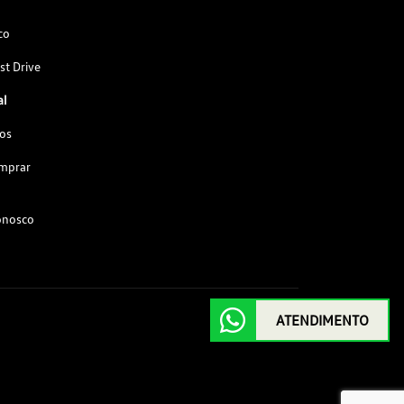
co
st Drive
al
os
omprar
onosco
ATENDIMENTO