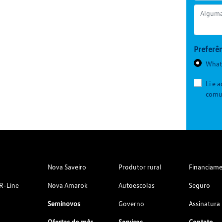
Preferên
What
Li e 
comun
Nova Saveiro
Produtor rural
Financiam
R-Line
Nova Amarok
Autoescolas
Seguro
Seminovos
Governo
Assinatura
Ofertas do mês
Serviços
Contato