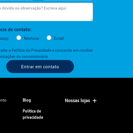
cia de contato:
sapp
Telefone
Email
aceito a
Política de Privacidade
e concordo em receber
icações da concessionária.
Entrar em contato
ento
Blog
Nossas lojas
Política de
privacidade