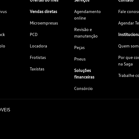
ivus
Vendas diretas
Agendamento
Fale conos
online
Microempresas
Agendar Te
Revisão e
ack
PCD
Institucion
manutenção
olo
Locadora
Quem som
Peças
Frotistas
Por que c
Pneus
na Saga
Taxistas
Soluções
Trabalhe c
financeiras
Consórcio
VEIS