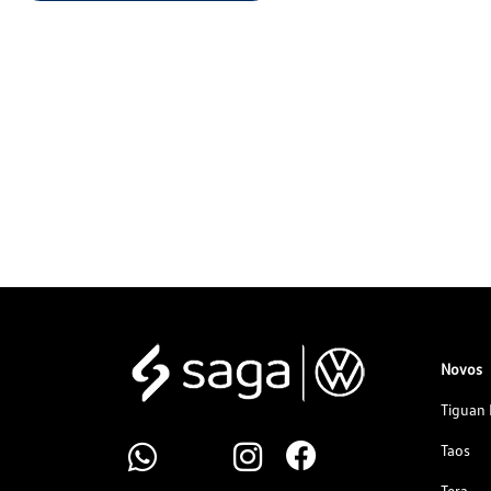
Novos
Tiguan 
Taos
Tera