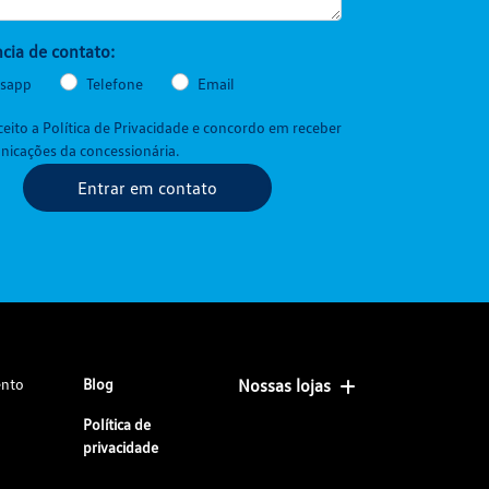
cia de contato:
sapp
Telefone
Email
aceito a
Política de Privacidade
e concordo em receber
icações da concessionária.
Entrar em contato
ento
Blog
Nossas lojas
Política de
privacidade