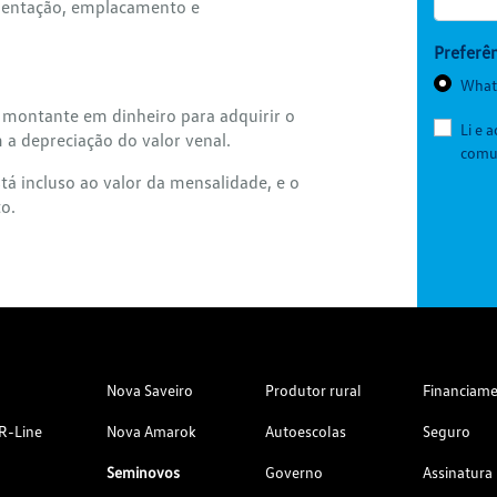
mentação, emplacamento e
Preferên
What
 montante em dinheiro para adquirir o
Li e 
a depreciação do valor venal.
comun
á incluso ao valor da mensalidade, e o
to.
Nova Saveiro
Produtor rural
Financiam
R-Line
Nova Amarok
Autoescolas
Seguro
Seminovos
Governo
Assinatura