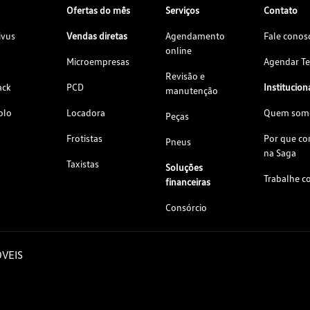
Ofertas do mês
Serviços
Contato
ivus
Vendas diretas
Agendamento
Fale conos
online
Microempresas
Agendar Te
Revisão e
ack
PCD
Institucion
manutenção
olo
Locadora
Quem som
Peças
Frotistas
Por que c
Pneus
na Saga
Taxistas
Soluções
Trabalhe c
financeiras
Consórcio
VEIS