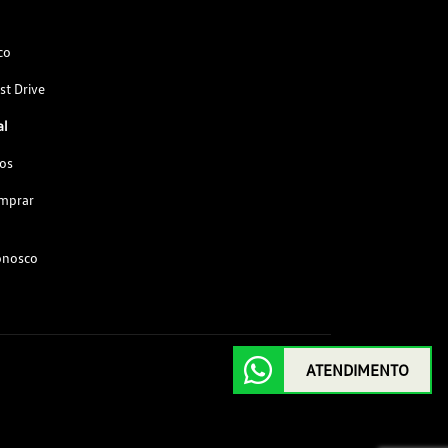
co
st Drive
al
os
omprar
onosco
ATENDIMENTO