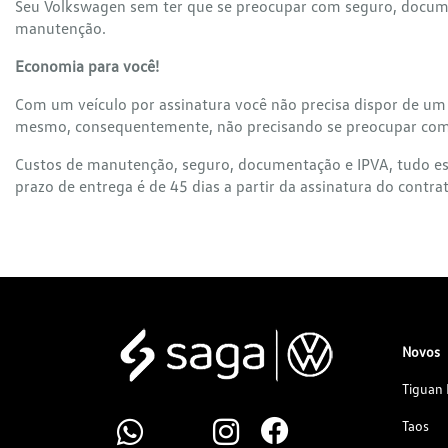
Seu Volkswagen sem ter que se preocupar com seguro, docu
manutenção.
Economia para você!
Com um veículo por assinatura você não precisa dispor de um
mesmo, consequentemente, não precisando se preocupar com 
Custos de manutenção, seguro, documentação e IPVA, tudo est
prazo de entrega é de 45 dias a partir da assinatura do contra
Novos
Tiguan 
Taos