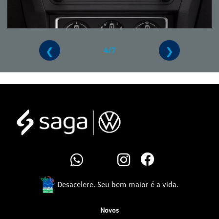
❮
❯
4/7
Desacelere. Seu bem maior é a vida.
Novos