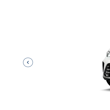
<?xml encoding="utf-8" ?>
<?xml encoding="utf-8" ?>
Carros em estoque na Saga V
SUVW
Sedan
Picape
Hatch