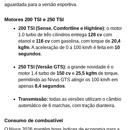
aguardada para a versão esportiva.
Motores 200 TSI e 250 TSI
200 TSI (Sense, Comfortline e Highline):
 o motor 
1.0 turbo de três cilindros entrega 
128 cv
 com 
etanol e 
116 cv
 com gasolina, com torque de 
20,4 
kgfm
. A aceleração de 0 a 100 km/h é feita em 
10 
segundos
.

250 TSI (Versão GTS):
 a grande novidade é o 
motor 1.4 turbo de 
150 cv
 e 
25,5 kgfm
 de torque, 
permitindo ao Nivus GTS atingir os 100 km/h em 
apenas 
8,4 segundos
.

Transmissão:
 todas as versões utilizam o câmbio 
automático de 6 marchas, com tração dianteira.
Consumo de combustível
O Nivus 2026 mantém bons índices de economia para a 