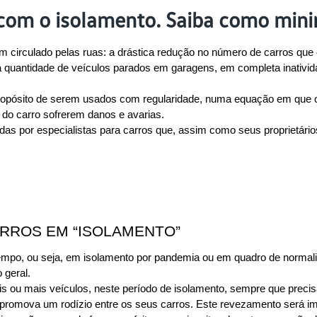
om o isolamento. Saiba como mini
circulado pelas ruas: a drástica redução no número de carros que e
uantidade de veículos parados em garagens, em completa inatividad
propósito de serem usados com regularidade, numa equação em que o 
do carro sofrerem danos e avarias.
s por especialistas para carros que, assim como seus proprietários
ARROS EM “ISOLAMENTO”
mpo, ou seja, em isolamento por pandemia ou em quadro de normalida
 geral.
ois ou mais veículos, neste período de isolamento, sempre que precisa
promova um rodízio entre os seus carros. Este revezamento será imp