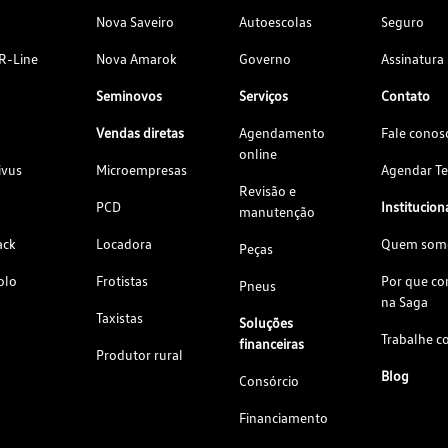
Nova Saveiro
Autoescolas
Seguro
R-Line
Nova Amarok
Governo
Assinatura
Seminovos
Serviços
Contato
Vendas diretas
Agendamento
Fale conos
online
ivus
Microempresas
Agendar Te
Revisão e
PCD
Institucion
manutenção
ack
Locadora
Quem som
Peças
olo
Frotistas
Por que c
Pneus
na Saga
Taxistas
Soluções
Trabalhe c
financeiras
Produtor rural
Blog
Consórcio
Financiamento