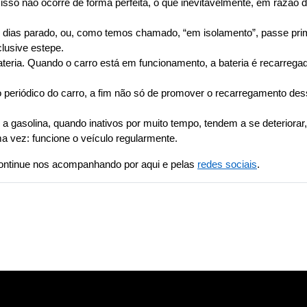
so não ocorre de forma perfeita, o que inevitavelmente, em razão do
s dias parado, ou, como temos chamado, “em isolamento”, passe pri
clusive estepe.
bateria. Quando o carro está em funcionamento, a bateria é recarreg
 periódico do carro, a fim não só de promover o recarregamento des
a gasolina, quando inativos por muito tempo, tendem a se deteriora
a vez: funcione o veículo regularmente.
ontinue nos acompanhando por aqui e pelas 
redes sociais
.