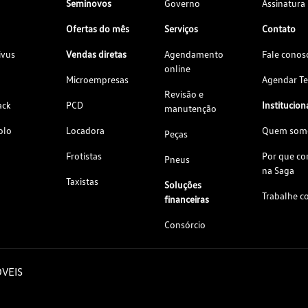
Seminovos
Governo
Assinatura
Ofertas do mês
Serviços
Contato
ivus
Vendas diretas
Agendamento
Fale conos
online
Microempresas
Agendar Te
Revisão e
ack
PCD
Institucion
manutenção
olo
Locadora
Quem som
Peças
Frotistas
Por que c
Pneus
na Saga
Taxistas
Soluções
Trabalhe c
financeiras
Consórcio
VEIS