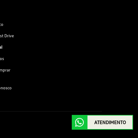
co
st Drive
al
os
omprar
onosco
ATENDIMENTO