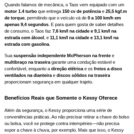
Quando falamos de mecânica, o Taos vem equipado com um 
motor 1.4 turbo
 que entrega 
150 cv de potência
 e 
25,5 kgf.m 
de torque
, permitindo que o veículo vá de 
0 a 100 km/h em 
apenas 9,4 segundos
. E para quem gosta de saber detalhes 
de consumo, o Taos faz 
7,6 km/l na cidade e 9,1 km/l na 
estrada com álcool
, e 
11,1 km/l na cidade e 13,1 km/l na 
estrada com gasolina
.
Sua 
suspensão independente McPherson na frente
 e 
multibraço na traseira
 garante uma condução estável e 
confortável, enquanto a 
direção elétrica
 e os 
freios a disco 
ventilados na dianteira
 e 
discos sólidos na traseira
proporcionam segurança em qualquer trajeto.
Benefícios Reais que Somente o Kessy Oferece
Além da segurança, o Kessy proporciona uma série de 
conveniências práticas. Ao não precisar retirar a chave do bolso 
ou bolsa, você se protege contra intempéries—não precisa 
expor a chave à chuva, por exemplo. Mais que isso, o Kessy 