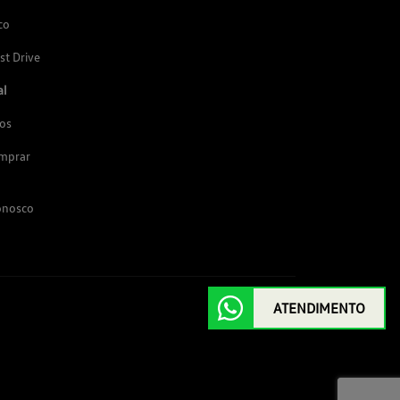
co
st Drive
al
os
omprar
onosco
ATENDIMENTO