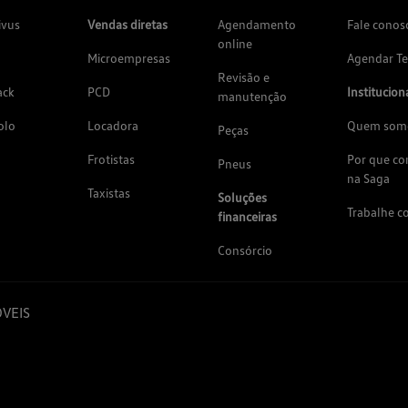
ivus
Vendas diretas
Agendamento
Fale conos
online
Microempresas
Agendar Te
Revisão e
ack
PCD
Institucion
manutenção
olo
Locadora
Quem som
Peças
Frotistas
Por que c
Pneus
na Saga
Taxistas
Soluções
Trabalhe c
financeiras
Consórcio
VEIS