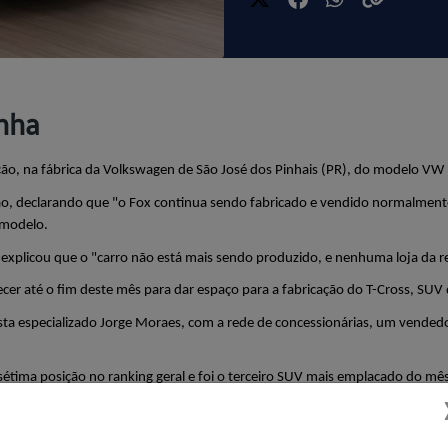
inha
ção, na fábrica da Volkswagen de São José dos Pinhais (PR), do modelo VW
o, declarando que "o Fox continua sendo fabricado e vendido normalmente
 modelo. 
explicou que o "carro não está mais sendo produzido, e nenhuma loja da r
cer até o fim deste mês para dar espaço para a fabricação do T-Cross, SU
a especializado Jorge Moraes, com a rede de concessionárias, um vendedor,
sétima posição no ranking geral e foi o terceiro SUV mais emplacado do mês
, com apenas 926 emplacamentos.
 de entrada do Fox deixou de oferecer os frisos laterais nas portas, mas is