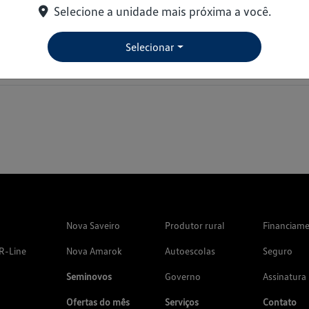
entral multimídia Composition Touch devido à crise de semicondutores. 
Selecione a unidade mais próxima a você.
ira mão, que este deve ser o mês de encerramento de produção do Volksw
nária.
Selecionar
qui
.  
Nova Saveiro
Produtor rural
Financiam
R-Line
Nova Amarok
Autoescolas
Seguro
Seminovos
Governo
Assinatura
Ofertas do mês
Serviços
Contato