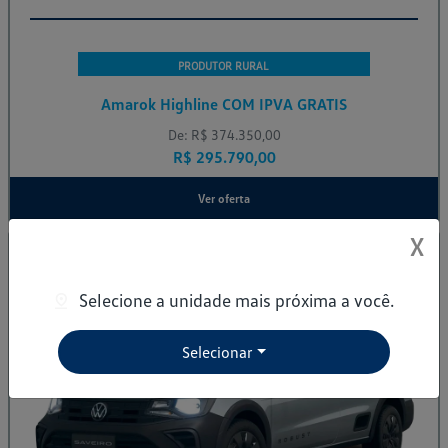
PRODUTOR RURAL
Amarok Highline COM IPVA GRATIS
De: R$ 374.350,00
R$ 295.790,00
Ver oferta
X
Nova Saveiro
NOVA SAVEIRO ROBUST CS
Selecione a unidade mais próxima a você.
Selecionar