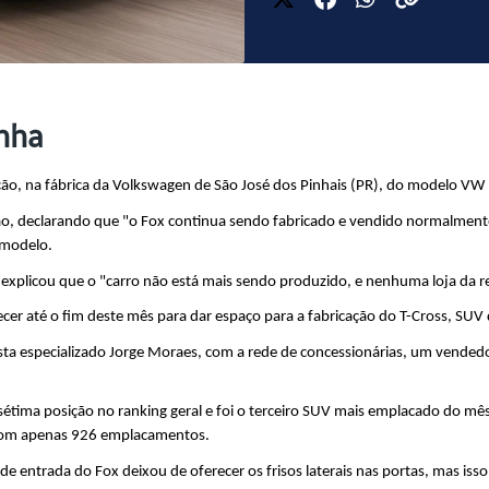
inha
ção, na fábrica da Volkswagen de São José dos Pinhais (PR), do modelo VW
o, declarando que "o Fox continua sendo fabricado e vendido normalmente
 modelo. 
explicou que o "carro não está mais sendo produzido, e nenhuma loja da r
cer até o fim deste mês para dar espaço para a fabricação do T-Cross, SU
a especializado Jorge Moraes, com a rede de concessionárias, um vendedor,
sétima posição no ranking geral e foi o terceiro SUV mais emplacado do mês
, com apenas 926 emplacamentos.
 de entrada do Fox deixou de oferecer os frisos laterais nas portas, mas is