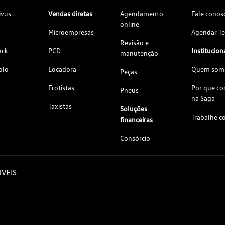
ivus
Vendas diretas
Agendamento
Fale conos
online
Microempresas
Agendar Te
Revisão e
ack
PCD
Institucion
manutenção
olo
Locadora
Quem som
Peças
Frotistas
Por que c
Pneus
na Saga
Taxistas
Soluções
Trabalhe c
financeiras
Consórcio
VEIS