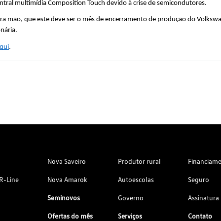
entral multimídia Composition Touch devido à crise de semicondutores. 
ira mão, que este deve ser o mês de encerramento de produção do Volksw
nária.
qui
.  
Nova Saveiro
Produtor rural
Financiam
R-Line
Nova Amarok
Autoescolas
Seguro
Seminovos
Governo
Assinatura
Ofertas do mês
Serviços
Contato