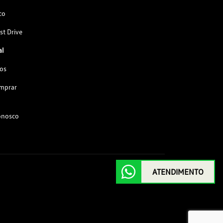
co
st Drive
al
os
omprar
onosco
ATENDIMENTO