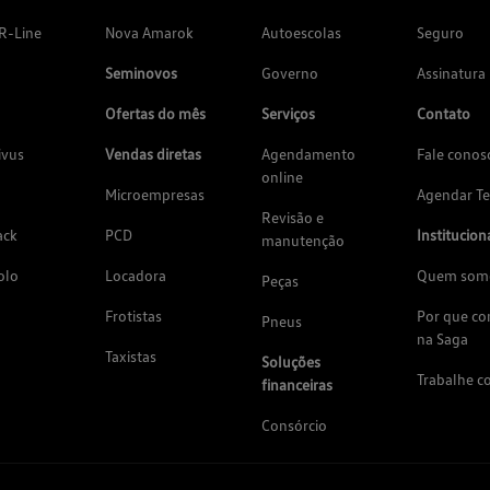
R-Line
Nova Amarok
Autoescolas
Seguro
Seminovos
Governo
Assinatura
Ofertas do mês
Serviços
Contato
ivus
Vendas diretas
Agendamento
Fale conos
online
Microempresas
Agendar Te
Revisão e
ack
PCD
Institucion
manutenção
olo
Locadora
Quem som
Peças
Frotistas
Por que c
Pneus
na Saga
Taxistas
Soluções
Trabalhe c
financeiras
Consórcio