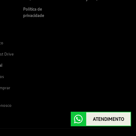
Política de
privacidade
co
st Drive
al
os
omprar
onosco
ATENDIMENTO