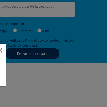
cia de contato:
sapp
Telefone
Email
aceito a
Política de Privacidade
e concordo em receber
icações da concessionária.
X
Entrar em contato