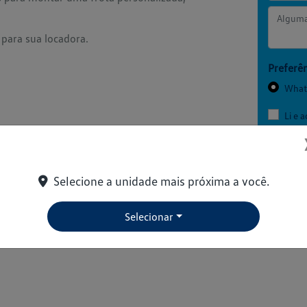
para sua locadora.
Preferên
What
Li e 
comun
Selecione a unidade mais próxima a você.
Selecionar