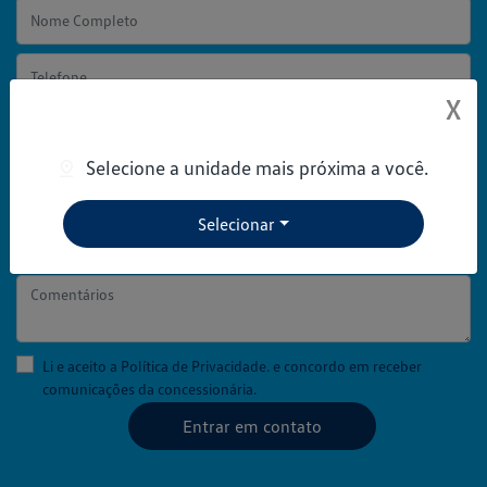
X
Selecione a unidade mais próxima a você.
Preferência de contato:
Whatsapp
Telefone
Email
Selecionar
Comentários
Li e aceito a
Política de Privacidade.
e concordo em receber
comunicações da concessionária.
Entrar em contato