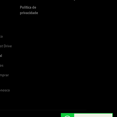
Política de
privacidade
co
st Drive
al
os
omprar
onosco