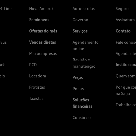
R-Line
Nova Amarok
Autoescolas
Seguro
Seminovos
Governo
Assinatura
Ofertas do mês
Serviços
Contato
ivus
Vendas diretas
Agendamento
Fale conos
online
Microempresas
Agendar Te
Revisão e
ack
PCD
Institucion
manutenção
olo
Locadora
Quem som
Peças
Frotistas
Por que c
Pneus
na Saga
Taxistas
Soluções
Trabalhe c
financeiras
Consórcio