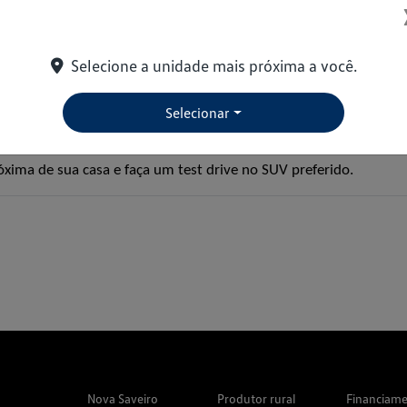
sitivos. Graças à melhora do nosso portfólio, aliada à redução do
o pela engenharia local e exportado para setenta países, também 
Selecione a unidade mais próxima a você.
ém em 2022, puxado novamente pelos SUVs e pelas picapes.
Selecionar
 quarteirões e feito um sucesso estrondoso no segmento dos SUV
ima de sua casa e faça um test drive no SUV preferido.
Nova Saveiro
Produtor rural
Financiam