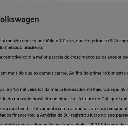
Volkswagen
introduziu em seu portfólio o T-Cross, que é o primeiro SUV co
do mercado brasileiro.
 automotivo com a maior parcela de crescimento pelos anos subseq
ndem mais do que os demais carros. Ao fim do primeiro bimestre
s, e 24,6 mil veículos da marca licenciados no País. Ou seja: 5
do do mercado brasileiro no bimestre, à frente do Gol, que tra
esa que tem historicamente como símbolo carros extremamente p
ltados financeiros: a América do Sul registrou lucro no ano pass
entação dos resultados financeiros globais, “2021 foi o ano da v