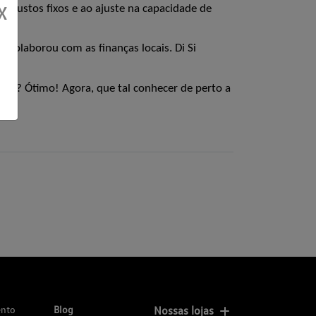
s custos fixos e ao ajuste na capacidade de 
X
colaborou com as finanças locais. Di Si 
s? Ótimo! Agora, que tal conhecer de perto a 
ento
Blog
Nossas lojas