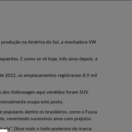
m produção na América do Sul, a montadora VW 
uentes. E como se vê hoje, três anos depois, a 
 de 2022, os emplacamentos registraram 8,9 mil 
8% dos Volkswagen aqui vendidos foram SUV.
dicionalmente ocupa este posto.
opulares dentre os brasileiros, como o Fusca 
ado, revertendo sucessivos anos com prejuízo.
irada”. Disse mais o todo-poderoso da marca: 