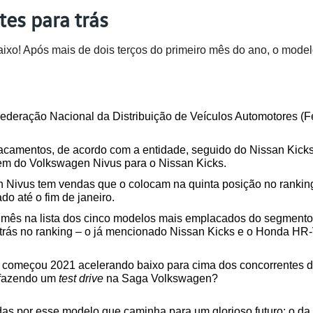
es para trás
! Após mais de dois terços do primeiro mês do ano, o modelo 
ederação Nacional da Distribuição de Veículos Automotores (Fe
camentos, de acordo com a entidade, seguido do Nissan Kicks,
em do Volkswagen Nivus para o Nissan Kicks.
gen Nivus tem vendas que o colocam na quinta posição no ranki
do até o fim de janeiro. 
 mês na lista dos cinco modelos mais emplacados do segmento.
trás no ranking – o já mencionado Nissan Kicks e o Honda HR-V
 começou 2021 acelerando baixo para cima dos concorrentes do
 fazendo um 
test drive 
na Saga Volkswagen? 
das por esse modelo que caminha para um glorioso futuro: o da