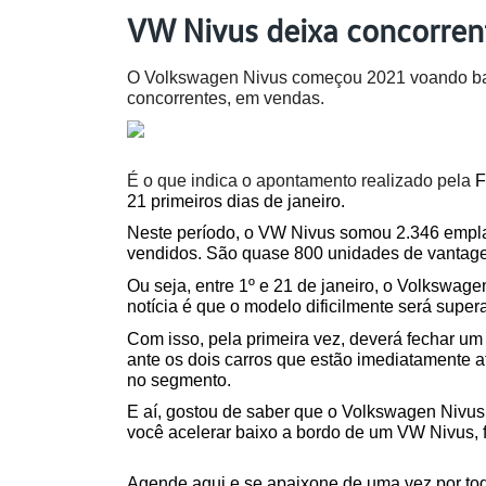
VW Nivus deixa concorrent
O Volkswagen Nivus começou 2021 voando baixo
concorrentes, em vendas.
É o que indica o apontamento realizado pela 
F
21 primeiros dias de janeiro.
Neste período, o VW Nivus somou 2.346 empla
vendidos. São quase 800 unidades de vantag
Ou seja, entre 1º e 21 de janeiro, o Volkswa
notícia é que o modelo dificilmente será supera
Com isso, pela primeira vez, deverá fechar um
ante os dois carros que estão imediatamente a
no segmento.
E aí, gostou de saber que o Volkswagen Nivus
você acelerar baixo a bordo de um VW Nivus,
Agende 
aqui
 e se apaixone de uma vez por to