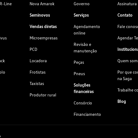
R-Line
Nova Amarok
Governo
Assinatura
Seminovos
Serviços
Contato
Vendas diretas
Agendamento
Fale conos
online
ivus
Microempresas
Agendar Te
Revisão e
PCD
Institucion
manutenção
ack
Locadora
Quem som
Peças
olo
Frotistas
Por que c
Pneus
na Saga
Taxistas
Soluções
Trabalhe c
financeiras
Produtor rural
Blog
Consórcio
Financiamento
A