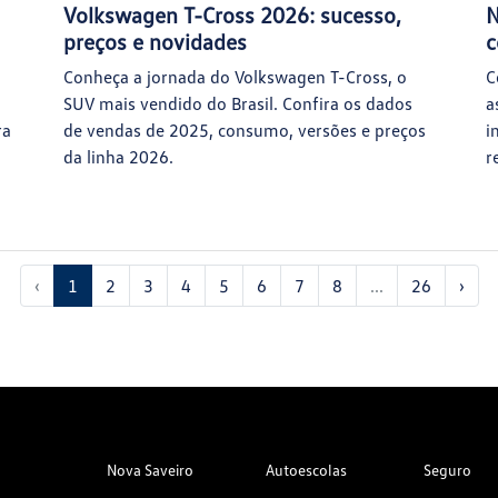
Volkswagen T-Cross 2026: sucesso,
N
preços e novidades
c
Conheça a jornada do Volkswagen T-Cross, o
C
SUV mais vendido do Brasil. Confira os dados
a
ra
de vendas de 2025, consumo, versões e preços
i
da linha 2026.
r
‹
1
2
3
4
5
6
7
8
...
26
›
Nova Saveiro
Autoescolas
Seguro