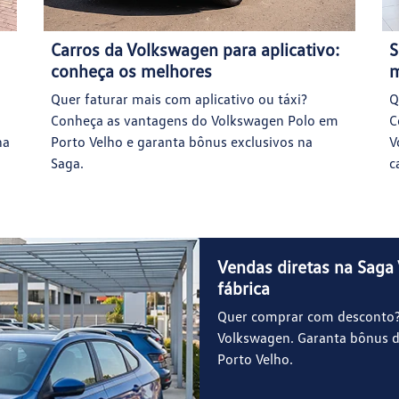
Carros da Volkswagen para aplicativo:
S
conheça os melhores
m
Quer faturar mais com aplicativo ou táxi?
Q
Conheça as vantagens do Volkswagen Polo em
C
na
Porto Velho e garanta bônus exclusivos na
V
Saga.
c
Vendas diretas na Saga
fábrica
Quer comprar com desconto? 
Volkswagen. Garanta bônus de
Porto Velho.