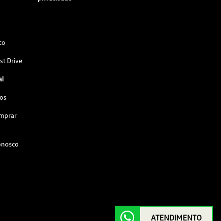
co
st Drive
al
os
omprar
onosco
ATENDIMENTO