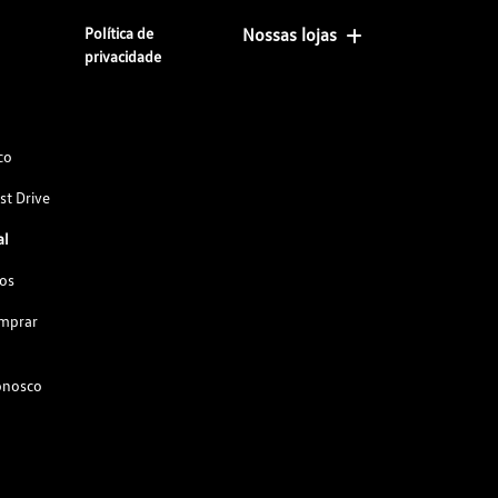
Política de
Nossas lojas
privacidade
co
st Drive
al
os
omprar
onosco