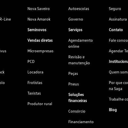
Nova Saveiro
Autoescolas
Seguro
R-Line
Nova Amarok
Governo
Assinatura
Seminovos
Serviços
Contato
Vendas diretas
Agendamento
Fale conos
online
ivus
Microempresas
Agendar Te
Revisão e
PCD
Institucion
manutenção
ack
Locadora
Quem som
Peças
olo
Frotistas
Por que c
Pneus
na Saga
Taxistas
Soluções
Trabalhe c
financeiras
Produtor rural
Blog
Consórcio
Financiamento