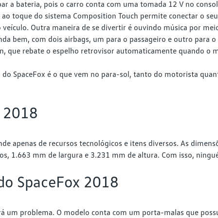
ar a bateria, pois o carro conta com uma tomada 12 V no console
vel ao toque do sistema Composition Touch permite conectar o se
 veículo. Outra maneira de se divertir é ouvindo música por meio
a bem, com dois airbags, um para o passageiro e outro para o
 que rebate o espelho retrovisor automaticamente quando o moto
ro do SpaceFox é o que vem no para-sol, tanto do motorista qu
 2018
e apenas de recursos tecnológicos e itens diversos. As dimensõ
os, 1.663 mm de largura e 3.231 mm de altura. Com isso, ningu
 do SpaceFox 2018
erá um problema. O modelo conta com um porta-malas que poss