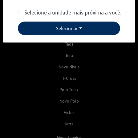
Desacelere. Seu bem maior é a vida.
Selecione a unidade mais próxima a você.
Novos
Selecionar
Tiguan R-Line
Taos
Tera
Novo Nivus
T-Cross
Polo Track
Novo Polo
Virtus
Jetta
Nova Saveiro