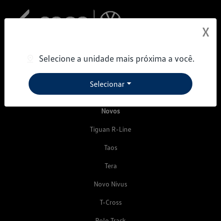
X
Selecione a unidade mais próxima a você.
Selecionar
Desacelere. Seu bem maior é a vida.
Novos
Tiguan R-Line
Taos
Tera
Novo Nivus
T-Cross
Polo Track