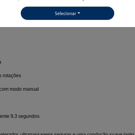
do Volkswagen Taos
Selecionar
 conhecido e confiável motor 250 TSI, que entrega força e efi
a
s rotações
s com modo manual
ente 9,3 segundos
elerador, ultrapassagens seguras e uma condução suave tanto n