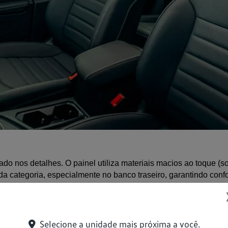
do nos detalhes. O painel utiliza materiais macios ao toque (so
da categoria, especialmente no banco traseiro, garantindo con
te, oferecendo excelente capacidade para bagagens, compras ou 
Selecione a unidade mais próxima a você.