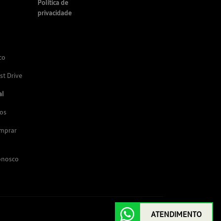
Política de
privacidade
co
st Drive
al
os
omprar
onosco
ATENDIMENTO