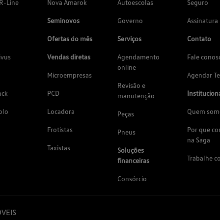
R-Line
Nova Amarok
Autoescolas
Seguro
Seminovos
Governo
Assinatura
Ofertas do mês
Serviços
Contato
ivus
Vendas diretas
Agendamento
Fale conos
online
Microempresas
Agendar Te
Revisão e
ack
PCD
Institucion
manutenção
olo
Locadora
Quem som
Peças
Frotistas
Por que c
Pneus
na Saga
Taxistas
Soluções
Trabalhe c
financeiras
Consórcio
VEIS