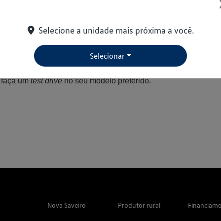
Uberlândia e outra loja no Norte, em Porto Velho, capital de 
encontra todos os modelos, nas variadas versões: Gol, up!, Fox,
Selecione a unidade mais próxima a você.
pace Fox.
formaram em paixão nacional: ótimo custo-benefício, manutençã
Selecionar
ssa experiência e qualidade em atendimento.
 faça um 
test drive
 no seu modelo preferido.
Nova Saveiro
Produtor rural
Financiam