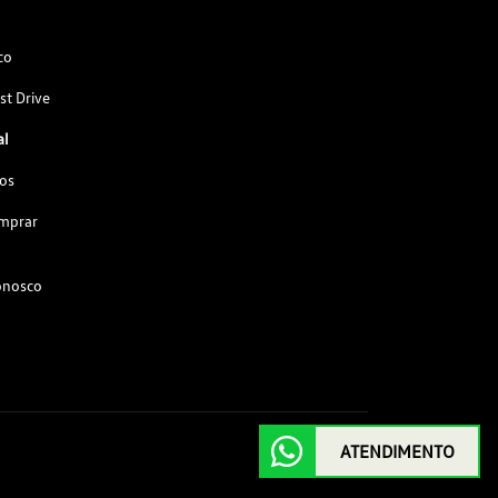
co
st Drive
al
os
omprar
onosco
ATENDIMENTO