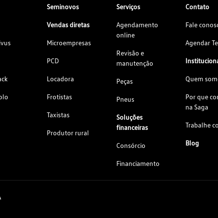
Seminovos
Serviços
Contato
Vendas diretas
Agendamento
Fale conos
online
ivus
Microempresas
Agendar Te
Revisão e
PCD
Institucion
manutenção
ack
Locadora
Quem som
Peças
olo
Frotistas
Por que c
Pneus
na Saga
Taxistas
Soluções
Trabalhe c
financeiras
Produtor rural
Blog
Consórcio
Financiamento
A