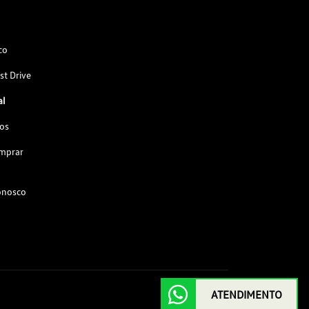
co
st Drive
al
os
omprar
onosco
ATENDIMENTO