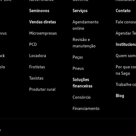
Seminovos
Serviços
Contato
Vendas diretas
Agendamento
Fale conos
online
ivus
Microempresas
Agendar Te
Revisão e
PCD
Institucion
manutenção
ack
Locadora
Quem som
Peças
olo
Frotistas
Por que c
Pneus
na Saga
Taxistas
Soluções
Trabalhe c
financeiras
Produtor rural
Blog
Consórcio
Financiamento
A