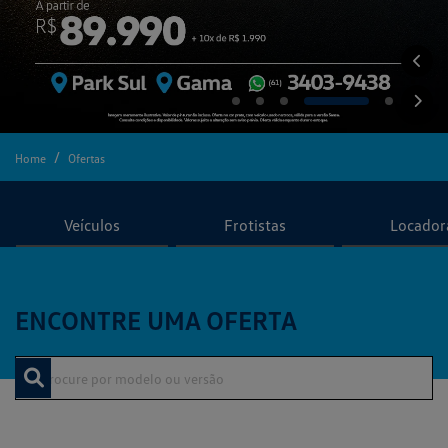
Ofertas
Home
Ofertas
Veículos
Frotistas
Locador
ENCONTRE UMA OFERTA