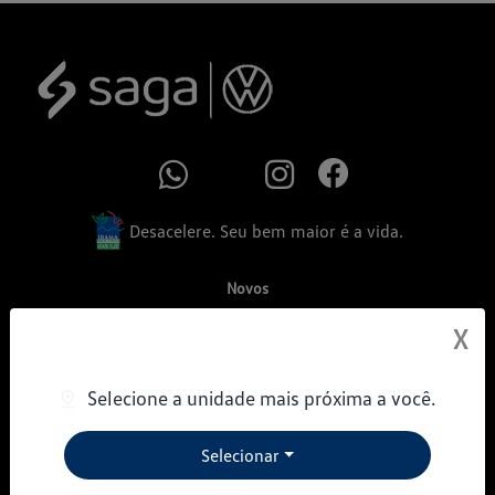
Desacelere. Seu bem maior é a vida.
Novos
Tiguan R-Line
X
Taos
Selecione a unidade mais próxima a você.
Tera
Novo Nivus
Selecionar
T-Cross