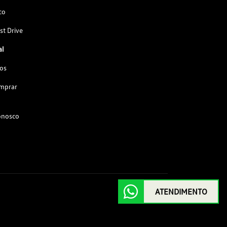
co
st Drive
al
os
omprar
onosco
ATENDIMENTO