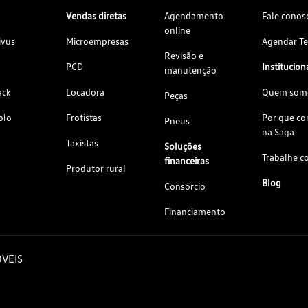
Vendas diretas
Agendamento
Fale conos
online
ivus
Microempresas
Agendar Te
Revisão e
PCD
Institucion
manutenção
ack
Locadora
Quem som
Peças
olo
Frotistas
Por que c
Pneus
na Saga
Taxistas
Soluções
Trabalhe c
financeiras
Produtor rural
Blog
Consórcio
Financiamento
VEIS