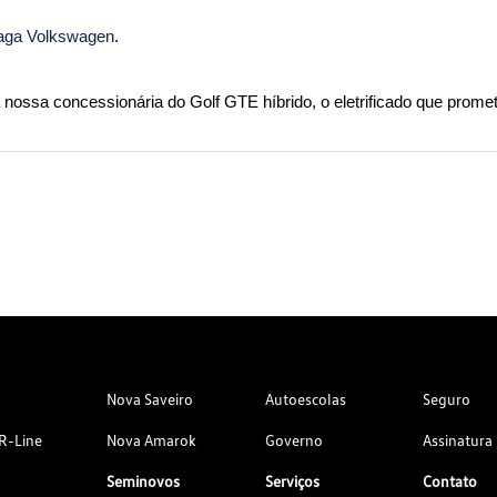
Saga Volkswagen
. 
ossa concessionária do Golf GTE híbrido, o eletrificado que promet
Nova Saveiro
Autoescolas
Seguro
R-Line
Nova Amarok
Governo
Assinatura
Seminovos
Serviços
Contato