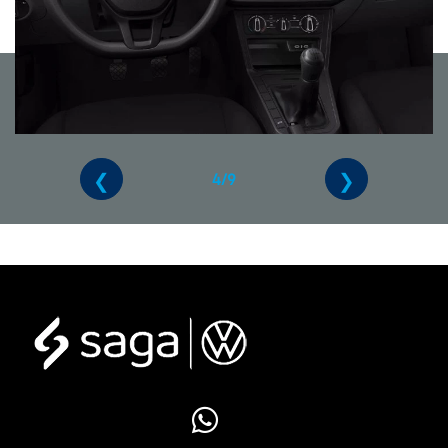
❮
❯
4/9