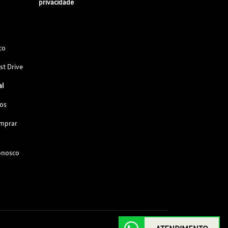
privacidade
co
st Drive
al
os
omprar
onosco