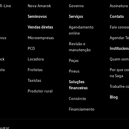
R-Line
Nova Amarok
Governo
Assinatura
Seminovos
Serviços
Contato
Vendas diretas
Agendamento
Fale conos
online
ivus
Microempresas
Agendar Te
Revisão e
PCD
Institucion
manutenção
ack
Locadora
Quem som
Peças
olo
Frotistas
Por que c
Pneus
na Saga
Taxistas
Soluções
Trabalhe c
financeiras
Produtor rural
Blog
Consórcio
Financiamento
VEIS