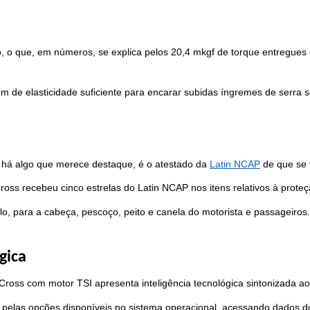
, o que, em números, se explica pelos 20,4 mkgf de torque entregues 
m de elasticidade suficiente para encarar subidas íngremes de serra 
 há algo que merece destaque, é o atestado da
Latin NCAP
 de que se 
-Cross recebeu cinco estrelas do Latin NCAP nos itens relativos à proteç
lo, para a cabeça, pescoço, peito e canela do motorista e passageiros.
gica
Cross com motor TSI apresenta inteligência tecnológica sintonizada a
 pelas opções disponíveis no sistema operacional, acessando dados do 