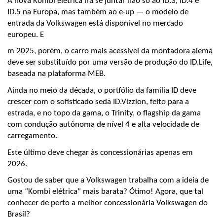
A nova Kombi elétrica irá se juntar não só ao ID.3, ID.4 e 
ID.5 na Europa, mas também ao e-up — o modelo de 
entrada da Volkswagen está disponível no mercado 
europeu. E
m 2025, porém, o carro mais acessível da montadora alemã 
deve ser substituído por uma versão de produção do ID.Life, 
baseada na plataforma MEB.
Ainda no meio da década, o portfólio da família ID deve 
crescer com o sofisticado sedã ID.Vizzion, feito para a 
estrada, e no topo da gama, o Trinity, o flagship da gama 
com condução autônoma de nível 4 e alta velocidade de 
carregamento. 
Este último deve chegar às concessionárias apenas em 
2026.
Gostou de saber que a Volkswagen trabalha com a ideia de 
uma “Kombi elétrica” mais barata? Ótimo! Agora, que tal 
conhecer de perto a melhor concessionária Volkswagen do 
Brasil?