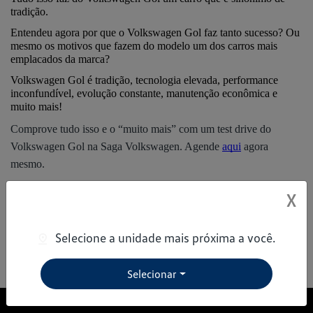
tradição.
Entendeu agora por que o Volkswagen Gol faz tanto sucesso? Ou 
mesmo os motivos que fazem do modelo um dos carros mais 
emplacados da marca?
Volkswagen Gol é tradição, tecnologia elevada, performance 
inconfundível, evolução constante, manutenção econômica e 
muito mais!
Comprove tudo isso e o “muito mais” com um test drive do 
Volkswagen Gol na Saga Volkswagen. Agende 
aqui
 agora 
mesmo.
X
Compartilhe esse artigo nas redes sociais:
Selecione a unidade mais próxima a você.
Selecionar