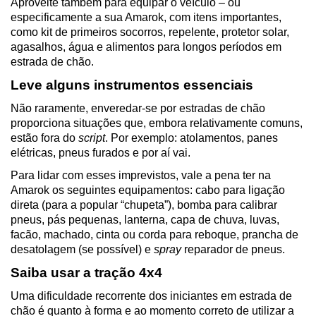
Aproveite também para equipar o veículo – ou 
especificamente a sua Amarok, com itens importantes, 
como kit de primeiros socorros, repelente, protetor solar, 
agasalhos, água e alimentos para longos períodos em 
estrada de chão.
Leve alguns instrumentos essenciais
Não raramente, enveredar-se por estradas de chão 
proporciona situações que, embora relativamente comuns, 
estão fora do 
script
. Por exemplo: atolamentos, panes 
elétricas, pneus furados e por aí vai.
Para lidar com esses imprevistos, vale a pena ter na 
Amarok os seguintes equipamentos: cabo para ligação 
direta (para a popular “chupeta”), bomba para calibrar 
pneus, pás pequenas, lanterna, capa de chuva, luvas, 
facão, machado, cinta ou corda para reboque, prancha de 
desatolagem (se possível) e 
spray
 reparador de pneus.
Saiba usar a tração 4x4
Uma dificuldade recorrente dos iniciantes em estrada de 
chão é quanto à forma e ao momento correto de utilizar a 