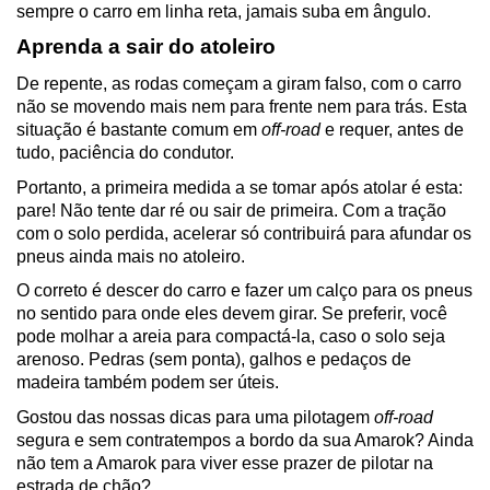
sempre o carro em linha reta, jamais suba em ângulo.
Aprenda a sair do atoleiro
De repente, as rodas começam a giram falso, com o carro 
não se movendo mais nem para frente nem para trás. Esta 
situação é bastante comum em 
off-road
 e requer, antes de 
tudo, paciência do condutor.
Portanto, a primeira medida a se tomar após atolar é esta: 
pare! Não tente dar ré ou sair de primeira. Com a tração 
com o solo perdida, acelerar só contribuirá para afundar os 
pneus ainda mais no atoleiro.
O correto é descer do carro e fazer um calço para os pneus 
no sentido para onde eles devem girar. Se preferir, você 
pode molhar a areia para compactá-la, caso o solo seja 
arenoso. Pedras (sem ponta), galhos e pedaços de 
madeira também podem ser úteis.
Gostou das nossas dicas para uma pilotagem 
off-road
segura e sem contratempos a bordo da sua Amarok? Ainda 
não tem a Amarok para viver esse prazer de pilotar na 
estrada de chão?