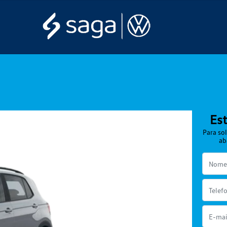
Est
Para sol
ab