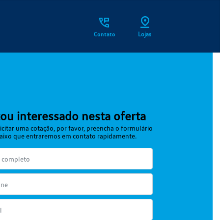
Contato
Lojas
ou interessado nesta oferta
icitar uma cotação, por favor, preencha o formulário
aixo que entraremos em contato rapidamente.