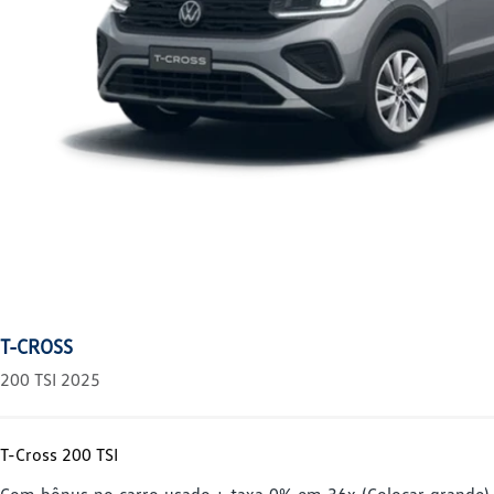
T-CROSS
200 TSI 2025
T-Cross 200 TSI
Com bônus no carro usado + taxa 0% em 36x (Colocar grande) 