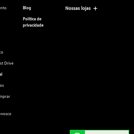
ento
Blog
Nossas lojas
Política de
privacidade
co
st Drive
al
os
omprar
onosco