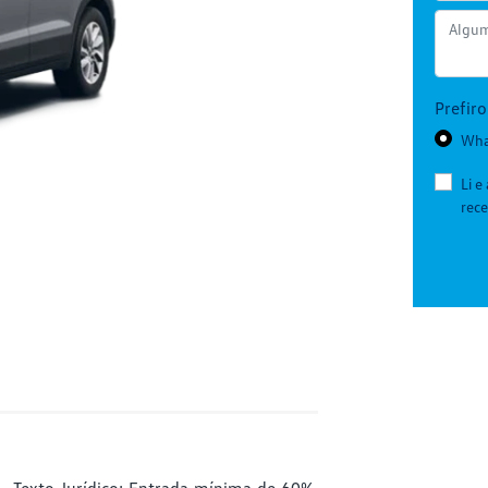
Prefir
Wha
Li e
rec
- Texto Jurídico: Entrada mínima de 60%.