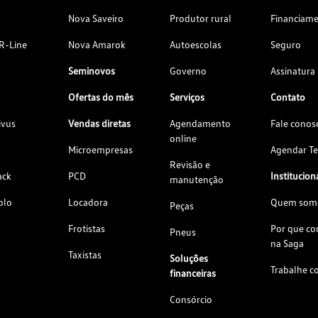
Nova Saveiro
Produtor rural
Financiam
R-Line
Nova Amarok
Autoescolas
Seguro
Seminovos
Governo
Assinatura
Ofertas do mês
Serviços
Contato
ivus
Vendas diretas
Agendamento
Fale conos
online
Microempresas
Agendar Te
Revisão e
ack
PCD
Institucion
manutenção
olo
Locadora
Quem som
Peças
Frotistas
Por que c
Pneus
na Saga
Taxistas
Soluções
Trabalhe c
financeiras
Consórcio