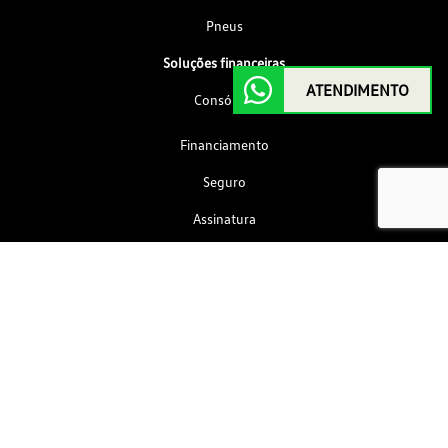
Pneus
Soluções financeiras
ATENDIMENTO
Consórcio
Financiamento
Seguro
Assinatura
Contato
Fale conosco
Agendar Test Drive
Institucional
Quem somos
Por que comprar na Saga