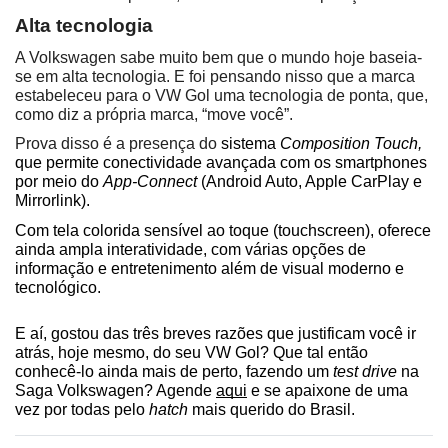
Alta tecnologia
A Volkswagen sabe muito bem que o mundo hoje baseia-
se em alta tecnologia. E foi pensando nisso que a marca 
estabeleceu para o VW Gol uma tecnologia de ponta, que, 
como diz a própria marca, “move você”.
Prova disso é a presença do
 sistema 
Composition Touch,
que permite conectividade avançada com os smartphones 
por meio do 
App-Connect
 (Android Auto, Apple CarPlay e 
Mirrorlink).
Com tela colorida sensível ao toque (touchscreen), oferece 
ainda ampla interatividade, com várias opções de 
informação e entretenimento além de visual moderno e 
tecnológico.
E aí, gostou das três breves razões que justificam você ir 
atrás, hoje mesmo, do seu VW Gol? Que tal então 
conhecê-lo ainda mais de perto, fazendo um 
test drive 
na 
Saga Volkswagen? Agende 
aqui
 e se apaixone de uma 
vez por todas pelo 
hatch
 mais querido do Brasil.