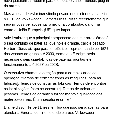
nova plataforma modular para elétricos e vários híbridos plug-in 
da marca.
Mas apesar de estar investindo pesado nos elétricos a bateria, 
o CEO da Volkswagen, Herbert Diess, disse recentemente que 
será impossível aposentar o motor a combustão da forma 
como a União Europeia (UE) quer impor.
Vale lembrar que o principal componente de um carro elétrico é 
o seu conjunto de baterias, que hoje é grande, caro e pesado. 
Herbert Diess diz que para ter elétricos representando por 50% 
das vendas do grupo até 2030, como a UE exige, seria 
necessário seis giga-fábricas de baterias prontas e em 
funcionamento até 2027 ou 2028.
O executivo chamou a atenção para a complexidade da 
operação: “Temos de comprar todas as máquinas [para as 
fábricas]. Temos de construir as fábricas. Temos de encontrar 
as localizações [para as construir]. Temos de treinar as 
pessoas. Temos de garantir o fornecimento e qualidade das 
matérias-primas. É um desafio enorme.”
Diante disso, Herbert Diess lembra que isso seria apenas para 
atender a Europa, continente onde o grupo Volkswagen 