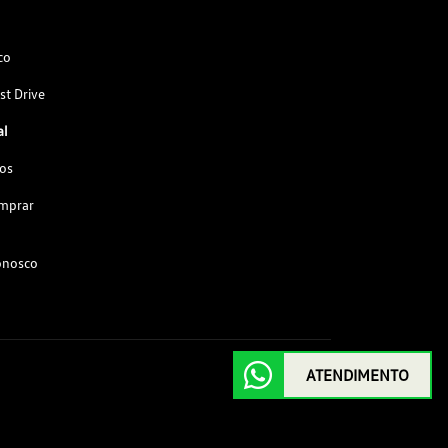
co
st Drive
al
os
omprar
onosco
ATENDIMENTO