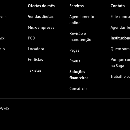
Ofertas do mês
Serviços
Contato
ivus
Vendas diretas
Agendamento
Fale conos
online
Microempresas
Agendar Te
Revisão e
ack
PCD
Institucion
manutenção
olo
Locadora
Quem som
Peças
Frotistas
Por que c
Pneus
na Saga
Taxistas
Soluções
Trabalhe c
financeiras
Consórcio
VEIS