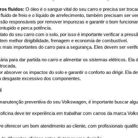
ros fluidos:
 O óleo é o sangue vital do seu carro e precisa ser trocad
fluido de freio e o líquido de arrefecimento, também precisam ser ve
vel são responsáveis por remover impurezas e garantir o bom funcion
entupido e perca potência.
ato do seu carro com o solo, por isso é importante verificar a press
em melhor dirigibilidade, frenagem e economia de combustível.
mais importantes do carro para a segurança. Eles devem ser verific
ária para dar partida no carro e alimentar os sistemas elétricos. Ela 
trocada.
absorver os impactos do solo e garantir o conforto ao dirigir. Ela dev
u desgaste excessivo dos componentes.
l
 manutenção preventiva do seu Volkswagen, é importante buscar alg
 oficina deve ter experiência em trabalhar com carros da marca Vol
eve oferecer um bom atendimento ao cliente, com profissionais quali