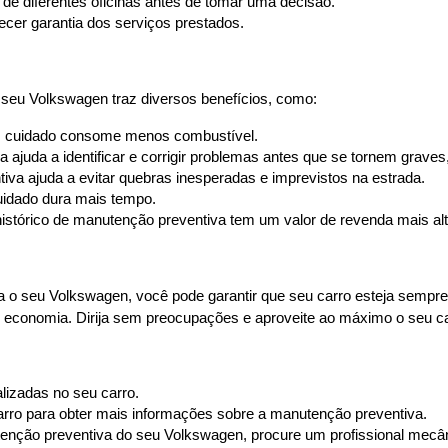
de diferentes oficinas antes de tomar uma decisão.
recer garantia dos serviços prestados.
seu Volkswagen traz diversos benefícios, como:
 cuidado consome menos combustível.
 ajuda a identificar e corrigir problemas antes que se tornem grave
iva ajuda a evitar quebras inesperadas e imprevistos na estrada.
idado dura mais tempo.
istórico de manutenção preventiva tem um valor de revenda mais alt
a o seu Volkswagen, você pode garantir que seu carro esteja sempr
 economia. Dirija sem preocupações e aproveite ao máximo o seu ca
lizadas no seu carro.
carro para obter mais informações sobre a manutenção preventiva.
enção preventiva do seu Volkswagen, procure um profissional mecâni