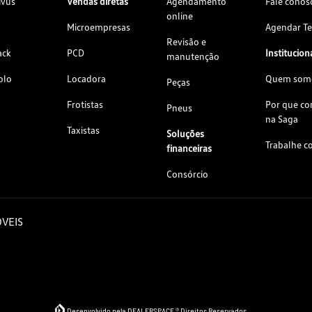
ivus
Vendas diretas
Agendamento
Fale conos
online
Microempresas
Agendar Te
Revisão e
ack
PCD
Institucion
manutenção
olo
Locadora
Quem som
Peças
Frotistas
Por que c
Pneus
na Saga
Taxistas
Soluções
Trabalhe c
financeiras
Consórcio
VEIS
Desenvolvido pela DEALERSPACE ® Direitos Reservados.