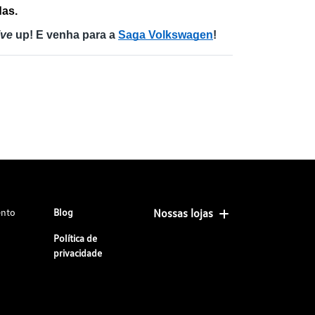
das.
ive
 up! E venha para a 
Saga Volkswagen
!
ento
Blog
Nossas lojas
Política de
privacidade