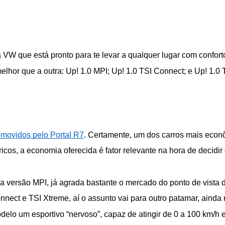
W que está pronto para te levar a qualquer lugar com conforto
hor que a outra: Up! 1.0 MPI; Up! 1.0 TSI Connect; e Up! 1.0 
omovidos pelo Portal R7
. Certamente, um dos carros mais econô
cos, a economia oferecida é fator relevante na hora de decidir 
 da versão MPI, já agrada bastante o mercado do ponto de vist
ct e TSI Xtreme, aí o assunto vai para outro patamar, ainda m
modelo um esportivo “nervoso”, capaz de atingir de 0 a 100 km/h