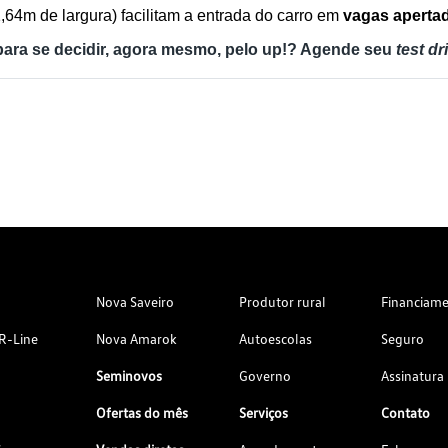
64m de largura) facilitam a entrada do carro em 
vagas aperta
para se decidir, agora mesmo, pelo up!? Agende seu 
test dr
Nova Saveiro
Produtor rural
Financiam
R-Line
Nova Amarok
Autoescolas
Seguro
Seminovos
Governo
Assinatura
Ofertas do mês
Serviços
Contato