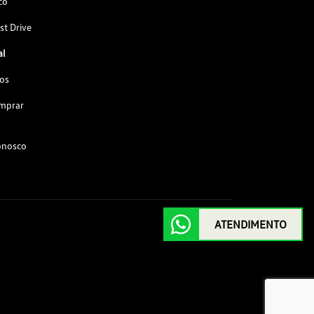
co
st Drive
al
os
omprar
onosco
ATENDIMENTO