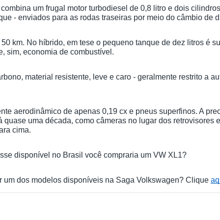
 combina um frugal motor turbodiesel de 0,8 litro e dois cilindro
rque - enviados para as rodas traseiras por meio do câmbio de
50 km. No híbrido, em tese o pequeno tanque de dez litros é suf
e, sim, economia de combustível.
carbono, material resistente, leve e caro - geralmente restrito 
nte aerodinâmico de apenas 0,19 cx e pneus superfinos. A pre
s há quase uma década, como câmeras no lugar dos retrovisores
ara cima.
esse disponível no Brasil você compraria um VW XL1?
cer um dos modelos disponíveis na Saga Volkswagen? Clique 
aq