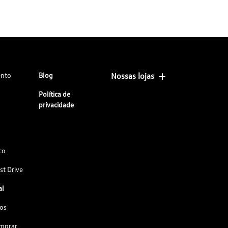
ento
Blog
Nossas lojas
Política de
privacidade
co
st Drive
al
os
omprar