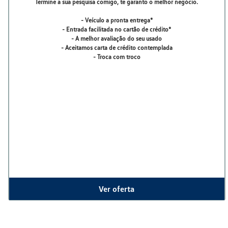
<?xml encoding="utf-8" ?>
<?xml encoding="utf-8" ?>
<?xml encoding="utf-8" ?>
Carros em estoque na Saga V
SUVW
Sedan
Picape
Hatch