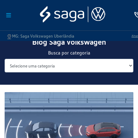
MG: Saga Volkswagen Uberlândia
Alter
Blog Saga Volkswagen
Busca por categoria