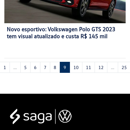
Novo esportivo: Volkswagen Polo GTS 2023
tem visual atualizado e custa R$ 145 mil
1
...
5
6
7
8
9
10
11
12
...
25